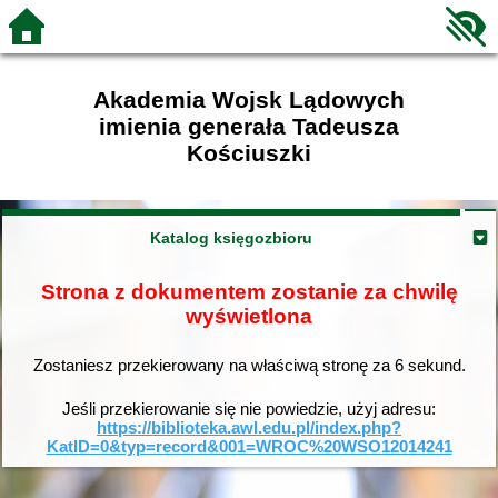
Akademia Wojsk Lądowych
imienia generała Tadeusza
Kościuszki
Katalog księgozbioru
Strona z dokumentem zostanie za chwilę
wyświetlona
Zostaniesz przekierowany na właściwą stronę za
6
sekund.
Jeśli przekierowanie się nie powiedzie, użyj adresu:
https://biblioteka.awl.edu.pl/index.php?
KatID=0&typ=record&001=WROC%20WSO12014241