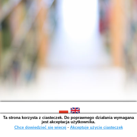
Ta strona korzysta z ciasteczek. Do poprawnego działania wymagana
SOWA OPAC v. 6.11.9 (2026-07-21)
jest akceptacja użytkownika.
Wygenerowano w 0,0015 s.
Chcę dowiedzieć się więcej
∙
Akceptuję użycie ciasteczek